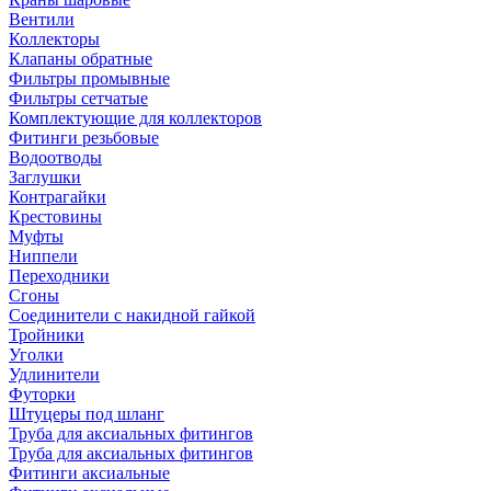
Вентили
Коллекторы
Клапаны обратные
Фильтры промывные
Фильтры сетчатые
Комплектующие для коллекторов
Фитинги резьбовые
Водоотводы
Заглушки
Контрагайки
Крестовины
Муфты
Ниппели
Переходники
Сгоны
Соединители с накидной гайкой
Тройники
Уголки
Удлинители
Футорки
Штуцеры под шланг
Труба для аксиальных фитингов
Труба для аксиальных фитингов
Фитинги аксиальные