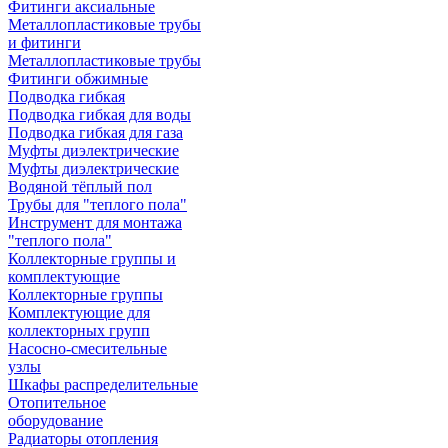
Фитинги аксиальные
Металлопластиковые трубы
и фитинги
Металлопластиковые трубы
Фитинги обжимные
Подводка гибкая
Подводка гибкая для воды
Подводка гибкая для газа
Муфты диэлектрические
Муфты диэлектрические
Водяной тёплый пол
Трубы для "теплого пола"
Инструмент для монтажа
"теплого пола"
Коллекторные группы и
комплектующие
Коллекторные группы
Комплектующие для
коллекторных групп
Насосно-смесительные
узлы
Шкафы распределительные
Отопительное
оборудование
Радиаторы отопления