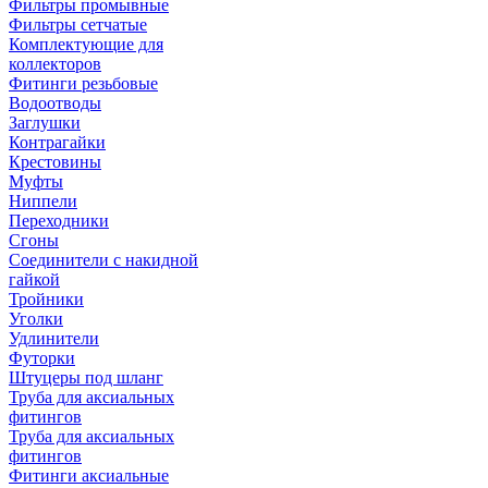
Фильтры промывные
Фильтры сетчатые
Комплектующие для
коллекторов
Фитинги резьбовые
Водоотводы
Заглушки
Контрагайки
Крестовины
Муфты
Ниппели
Переходники
Сгоны
Соединители с накидной
гайкой
Тройники
Уголки
Удлинители
Футорки
Штуцеры под шланг
Труба для аксиальных
фитингов
Труба для аксиальных
фитингов
Фитинги аксиальные