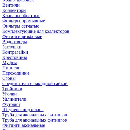
Вентили
Коллекторы
Клапаны обратные
Фильтры промывные
Фильтры сетчатые
Комплектующие для коллекторов
Фитинги резьбовые
Водоотводы
Заглушки
Контрагайки
Крестовины
Муфты
Ниппели
Переходники
Сгоны
Соединители с накидной гайкой
Тройники
Уголки
Удлинители
Футорки
Штуцеры под шланг
Труба для аксиальных фитингов
Труба для аксиальных фитингов
Фитинги аксиальные