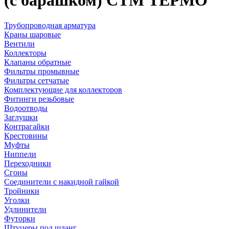
(с барашком) CTM ТЕРМО
Трубопроводная арматура
Краны шаровые
Вентили
Коллекторы
Клапаны обратные
Фильтры промывные
Фильтры сетчатые
Комплектующие для коллекторов
Фитинги резьбовые
Водоотводы
Заглушки
Контрагайки
Крестовины
Муфты
Ниппели
Переходники
Сгоны
Соединители с накидной гайкой
Тройники
Уголки
Удлинители
Футорки
Штуцеры под шланг