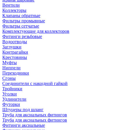
Вентили
Коллекторы
Клапаны обратные
Фильтры промывные
Фильтры сетчатые
Комплектующие для коллекторов
Фитинги резьбовые
Водоотводы
Заглушки
Контрагайки
Крестовины
Муфты
Ниппели
Переходники
Сгоны
Соединители с накидной гайкой
Тройники
Уголки
Удлинители
Футорки
Штуцеры под шланг
Труба для аксиальных фитингов
Труба для аксиальных фитингов
Фитинги аксиальные