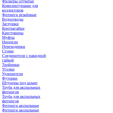
Фильтры сетчатые
Комплектующие для
коллекторов
Фитинги резьбовые
Водоотводы
Заглушки
Контрагайки
Крестовины
Муфты
Ниппели
Переходники
Сгоны
Соединители с накидной
гайкой
Тройники
Уголки
Удлинители
Футорки
Штуцеры под шланг
Труба для аксиальных
фитингов
Труба для аксиальных
фитингов
Фитинги аксиальные
Фитинги аксиальные