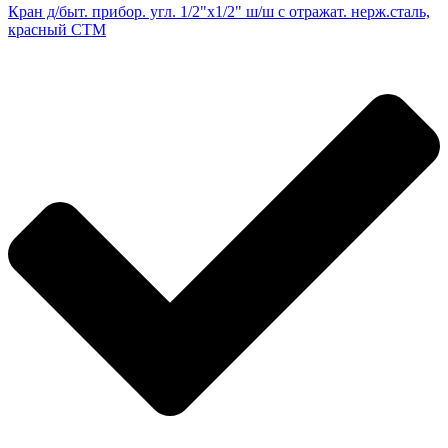
Кран д/быт. прибор. угл. 1/2"х1/2" ш/ш с отражат. нерж.сталь,
красный СТМ