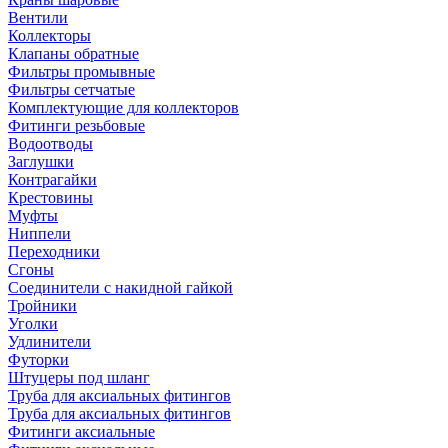
Вентили
Коллекторы
Клапаны обратные
Фильтры промывные
Фильтры сетчатые
Комплектующие для коллекторов
Фитинги резьбовые
Водоотводы
Заглушки
Контрагайки
Крестовины
Муфты
Ниппели
Переходники
Сгоны
Соединители с накидной гайкой
Тройники
Уголки
Удлинители
Футорки
Штуцеры под шланг
Труба для аксиальных фитингов
Труба для аксиальных фитингов
Фитинги аксиальные