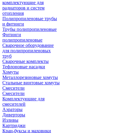
комплектующие для
радиаторов и систем
отопления
Полипропиленовые трубы
и фитинги
Трубы полипропиленовые
Фитинги
полипропиленовые
Сварочное оборудование
для полипропиленовых
труб
Сварочные комплекты
Тефлоновые насадки
Хомуты
Металлорезиновые хомуты
Стальные винтовые хомуты
Смесители
Смесители
Комплектующие для
смесителей
Аэраторы
Диверторы
Изливы
Картриджи
Кран-буксы и маховики