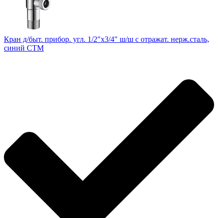
Кран д/быт. прибор. угл. 1/2"х3/4" ш/ш с отражат. нерж.сталь,
синий СТМ