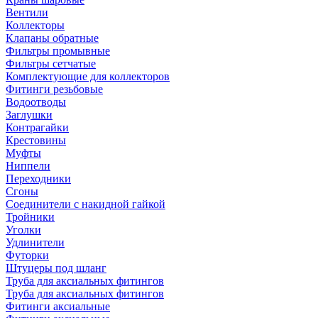
Вентили
Коллекторы
Клапаны обратные
Фильтры промывные
Фильтры сетчатые
Комплектующие для коллекторов
Фитинги резьбовые
Водоотводы
Заглушки
Контрагайки
Крестовины
Муфты
Ниппели
Переходники
Сгоны
Соединители с накидной гайкой
Тройники
Уголки
Удлинители
Футорки
Штуцеры под шланг
Труба для аксиальных фитингов
Труба для аксиальных фитингов
Фитинги аксиальные