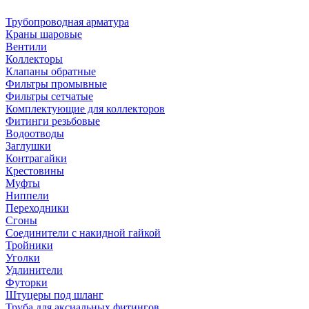
Трубопроводная арматура
Краны шаровые
Вентили
Коллекторы
Клапаны обратные
Фильтры промывные
Фильтры сетчатые
Комплектующие для коллекторов
Фитинги резьбовые
Водоотводы
Заглушки
Контрагайки
Крестовины
Муфты
Ниппели
Переходники
Сгоны
Соединители с накидной гайкой
Тройники
Уголки
Удлинители
Футорки
Штуцеры под шланг
Труба для аксиальных фитингов