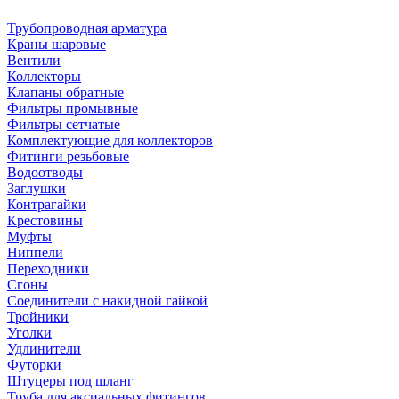
Трубопроводная арматура
Краны шаровые
Вентили
Коллекторы
Клапаны обратные
Фильтры промывные
Фильтры сетчатые
Комплектующие для коллекторов
Фитинги резьбовые
Водоотводы
Заглушки
Контрагайки
Крестовины
Муфты
Ниппели
Переходники
Сгоны
Соединители с накидной гайкой
Тройники
Уголки
Удлинители
Футорки
Штуцеры под шланг
Труба для аксиальных фитингов