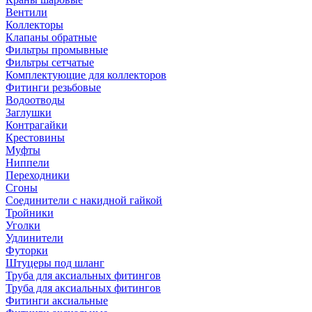
Вентили
Коллекторы
Клапаны обратные
Фильтры промывные
Фильтры сетчатые
Комплектующие для коллекторов
Фитинги резьбовые
Водоотводы
Заглушки
Контрагайки
Крестовины
Муфты
Ниппели
Переходники
Сгоны
Соединители с накидной гайкой
Тройники
Уголки
Удлинители
Футорки
Штуцеры под шланг
Труба для аксиальных фитингов
Труба для аксиальных фитингов
Фитинги аксиальные