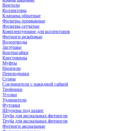
Вентили
Коллекторы
Клапаны обратные
Фильтры промывные
Фильтры сетчатые
Комплектующие для коллекторов
Фитинги резьбовые
Водоотводы
Заглушки
Контрагайки
Крестовины
Муфты
Ниппели
Переходники
Сгоны
Соединители с накидной гайкой
Тройники
Уголки
Удлинители
Футорки
Штуцеры под шланг
Труба для аксиальных фитингов
Труба для аксиальных фитингов
Фитинги аксиальные