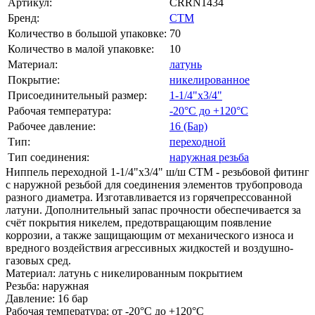
Артикул:
CRRN1434
Бренд:
СТМ
Количество в большой упаковке:
70
Количество в малой упаковке:
10
Материал:
латунь
Покрытие:
никелированное
Присоединительный размер:
1-1/4"х3/4"
Рабочая температура:
-20°С до +120°С
Рабочее давление:
16 (Бар)
Тип:
переходной
Тип соединения:
наружная резьба
Ниппель переходной 1-1/4"х3/4" ш/ш CTM - резьбовой фитинг
с наружной резьбой для соединения элементов трубопровода
разного диаметра. Изготавливается из горячепрессованной
латуни. Дополнительный запас прочности обеспечивается за
счёт покрытия никелем, предотвращающим появление
коррозии, а также защищающим от механического износа и
вредного воздействия агрессивных жидкостей и воздушно-
газовых сред.
Материал: латунь с никелированным покрытием
Резьба: наружная
Давление: 16 бар
Рабочая температура: от -20°С до +120°С