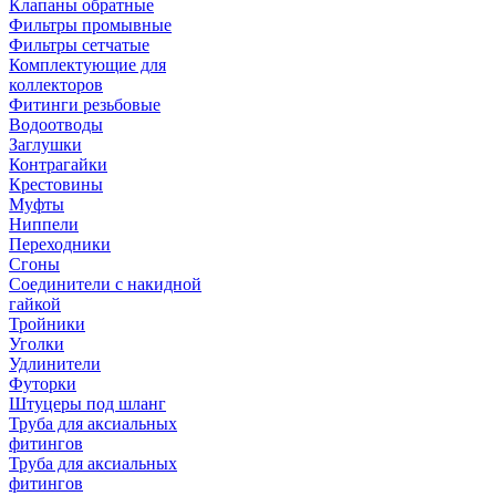
Клапаны обратные
Фильтры промывные
Фильтры сетчатые
Комплектующие для
коллекторов
Фитинги резьбовые
Водоотводы
Заглушки
Контрагайки
Крестовины
Муфты
Ниппели
Переходники
Сгоны
Соединители с накидной
гайкой
Тройники
Уголки
Удлинители
Футорки
Штуцеры под шланг
Труба для аксиальных
фитингов
Труба для аксиальных
фитингов