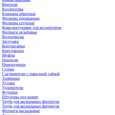
Вентили
Коллекторы
Клапаны обратные
Фильтры промывные
Фильтры сетчатые
Комплектующие для коллекторов
Фитинги резьбовые
Водоотводы
Заглушки
Контрагайки
Крестовины
Муфты
Ниппели
Переходники
Сгоны
Соединители с накидной гайкой
Тройники
Уголки
Удлинители
Футорки
Штуцеры под шланг
Труба для аксиальных фитингов
Труба для аксиальных фитингов
Фитинги аксиальные