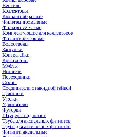
Вентили
Коллекторы
Клапаны обратные
Фильтры промывные
Фильтры сетчатые
Комплектующие для коллекторов
Фитинги резьбовые
Водоотводы
Заглушки
Контрагайки
Крестовины
Муфты
Ниппели
Переходники
Сгоны
Соединители с накидной гайкой
Тройники
Уголки
Удлинители
Футорки
Штуцеры под шланг
Труба для аксиальных фитингов
Труба для аксиальных фитингов
Фитинги аксиальные