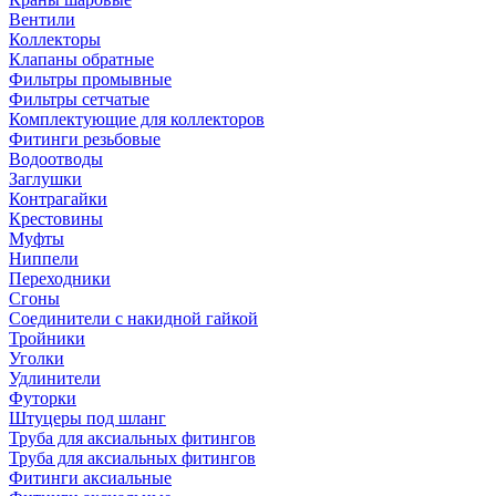
Вентили
Коллекторы
Клапаны обратные
Фильтры промывные
Фильтры сетчатые
Комплектующие для коллекторов
Фитинги резьбовые
Водоотводы
Заглушки
Контрагайки
Крестовины
Муфты
Ниппели
Переходники
Сгоны
Соединители с накидной гайкой
Тройники
Уголки
Удлинители
Футорки
Штуцеры под шланг
Труба для аксиальных фитингов
Труба для аксиальных фитингов
Фитинги аксиальные