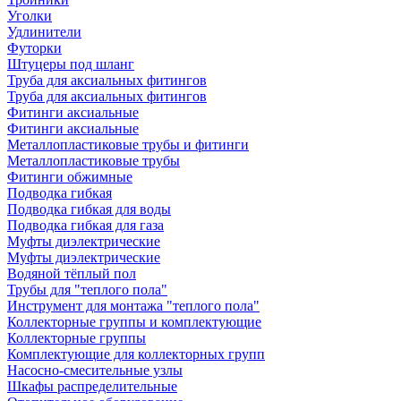
Уголки
Удлинители
Футорки
Штуцеры под шланг
Труба для аксиальных фитингов
Труба для аксиальных фитингов
Фитинги аксиальные
Фитинги аксиальные
Металлопластиковые трубы и фитинги
Металлопластиковые трубы
Фитинги обжимные
Подводка гибкая
Подводка гибкая для воды
Подводка гибкая для газа
Муфты диэлектрические
Муфты диэлектрические
Водяной тёплый пол
Трубы для "теплого пола"
Инструмент для монтажа "теплого пола"
Коллекторные группы и комплектующие
Коллекторные группы
Комплектующие для коллекторных групп
Насосно-смесительные узлы
Шкафы распределительные