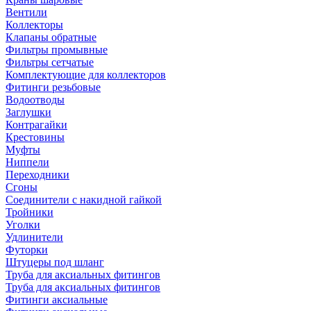
Вентили
Коллекторы
Клапаны обратные
Фильтры промывные
Фильтры сетчатые
Комплектующие для коллекторов
Фитинги резьбовые
Водоотводы
Заглушки
Контрагайки
Крестовины
Муфты
Ниппели
Переходники
Сгоны
Соединители с накидной гайкой
Тройники
Уголки
Удлинители
Футорки
Штуцеры под шланг
Труба для аксиальных фитингов
Труба для аксиальных фитингов
Фитинги аксиальные