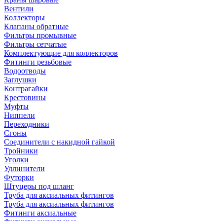
Вентили
Коллекторы
Клапаны обратные
Фильтры промывные
Фильтры сетчатые
Комплектующие для коллекторов
Фитинги резьбовые
Водоотводы
Заглушки
Контрагайки
Крестовины
Муфты
Ниппели
Переходники
Сгоны
Соединители с накидной гайкой
Тройники
Уголки
Удлинители
Футорки
Штуцеры под шланг
Труба для аксиальных фитингов
Труба для аксиальных фитингов
Фитинги аксиальные