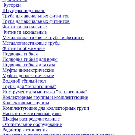
Футорки
Штуцеры под шланг
Труба для аксиальных фитингов
Труба для аксиальных фитингов
Фитинги аксиальные
Фитинги аксиальные
Металлопластиковые трубы и фитинги
Металлопластиковые трубы
Фитинги обжимные
Подводка гибкая
Подводка гибкая для воды
Подводка гибкая для газа
Муфты диэлектрические
Муфты диэлектрические
Водяной тёплый пол
Трубы для "теплого пола"
Инструмент для монтажа "теплого пола"
Коллекторные группы и комплектующие
Коллекторные группы
Комплектующие для коллекторных групп
Насосно-смесительные узлы
Шкафы распределительные
Отопительное оборудование
Радиаторы отопления