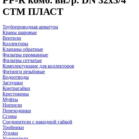
PP-R комб. вн./р. DN 32х3/4"
СТМ ПЛАСТ
Трубопроводная арматура
Краны шаровые
Вентили
Коллекторы
Клапаны обратные
Фильтры промывные
Фильтры сетчатые
Комплектующие для коллекторов
Фитинги резьбовые
Водоотводы
Заглушки
Контрагайки
Крестовины
Муфты
Ниппели
Переходники
Сгоны
Соединители с накидной гайкой
Тройники
Уголки
Удлинители