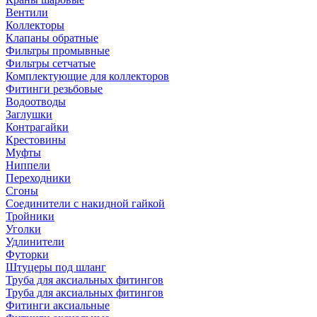
Вентили
Коллекторы
Клапаны обратные
Фильтры промывные
Фильтры сетчатые
Комплектующие для коллекторов
Фитинги резьбовые
Водоотводы
Заглушки
Контрагайки
Крестовины
Муфты
Ниппели
Переходники
Сгоны
Соединители с накидной гайкой
Тройники
Уголки
Удлинители
Футорки
Штуцеры под шланг
Труба для аксиальных фитингов
Труба для аксиальных фитингов
Фитинги аксиальные