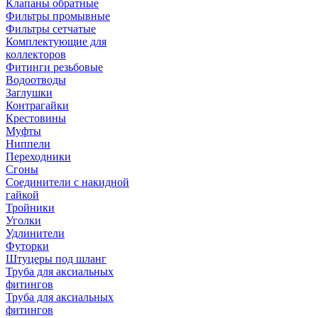
Клапаны обратные
Фильтры промывные
Фильтры сетчатые
Комплектующие для
коллекторов
Фитинги резьбовые
Водоотводы
Заглушки
Контрагайки
Крестовины
Муфты
Ниппели
Переходники
Сгоны
Соединители с накидной
гайкой
Тройники
Уголки
Удлинители
Футорки
Штуцеры под шланг
Труба для аксиальных
фитингов
Труба для аксиальных
фитингов