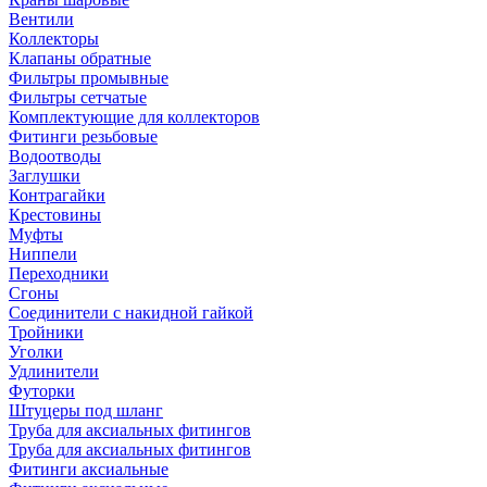
Вентили
Коллекторы
Клапаны обратные
Фильтры промывные
Фильтры сетчатые
Комплектующие для коллекторов
Фитинги резьбовые
Водоотводы
Заглушки
Контрагайки
Крестовины
Муфты
Ниппели
Переходники
Сгоны
Соединители с накидной гайкой
Тройники
Уголки
Удлинители
Футорки
Штуцеры под шланг
Труба для аксиальных фитингов
Труба для аксиальных фитингов
Фитинги аксиальные