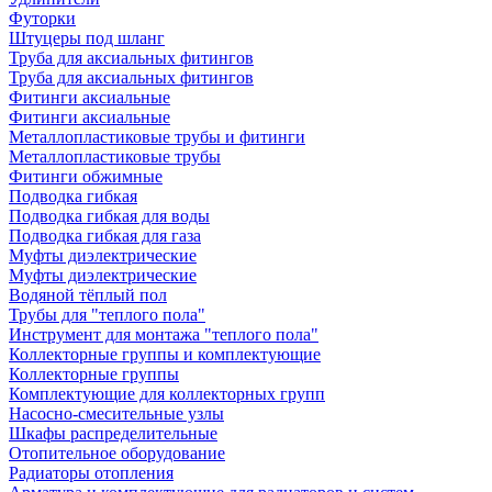
Футорки
Штуцеры под шланг
Труба для аксиальных фитингов
Труба для аксиальных фитингов
Фитинги аксиальные
Фитинги аксиальные
Металлопластиковые трубы и фитинги
Металлопластиковые трубы
Фитинги обжимные
Подводка гибкая
Подводка гибкая для воды
Подводка гибкая для газа
Муфты диэлектрические
Муфты диэлектрические
Водяной тёплый пол
Трубы для "теплого пола"
Инструмент для монтажа "теплого пола"
Коллекторные группы и комплектующие
Коллекторные группы
Комплектующие для коллекторных групп
Насосно-смесительные узлы
Шкафы распределительные
Отопительное оборудование
Радиаторы отопления