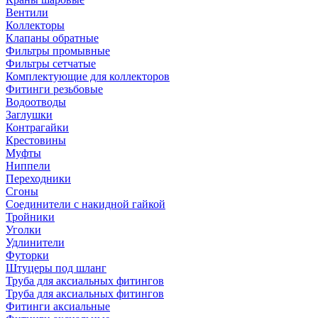
Вентили
Коллекторы
Клапаны обратные
Фильтры промывные
Фильтры сетчатые
Комплектующие для коллекторов
Фитинги резьбовые
Водоотводы
Заглушки
Контрагайки
Крестовины
Муфты
Ниппели
Переходники
Сгоны
Соединители с накидной гайкой
Тройники
Уголки
Удлинители
Футорки
Штуцеры под шланг
Труба для аксиальных фитингов
Труба для аксиальных фитингов
Фитинги аксиальные