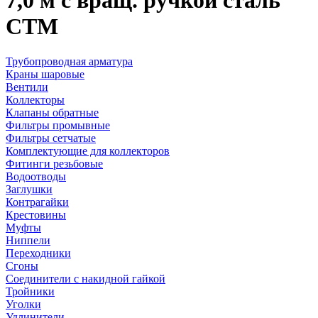
7,0 м с вращ. ручкой сталь
CTM
Трубопроводная арматура
Краны шаровые
Вентили
Коллекторы
Клапаны обратные
Фильтры промывные
Фильтры сетчатые
Комплектующие для коллекторов
Фитинги резьбовые
Водоотводы
Заглушки
Контрагайки
Крестовины
Муфты
Ниппели
Переходники
Сгоны
Соединители с накидной гайкой
Тройники
Уголки
Удлинители