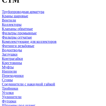
СТМ
Трубопроводная арматура
Краны шаровые
Вентили
Коллекторы
Клапаны обратные
Фильтры промывные
Фильтры сетчатые
Комплектующие для коллекторов
Фитинги резьбовые
Водоотводы
Заглушки
Контрагайки
Крестовины
Муфты
Ниппели
Переходники
Сгоны
Соединители с накидной гайкой
Тройники
Уголки
Удлинители
Футорки
Штуцеры под шланг