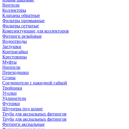
Вентили
Коллекторы
Клапаны обратные
Фильтры промывные
Фильтры сетчатые
Комплектующие для коллекторов
Фитинги резьбовые
Водоотводы
Заглушки
Контрагайки
Крестовины
Муфты
Ниппели
Переходники
Сгоны
Соединители с накидной гайкой
Тройники
Уголки
Удлинители
Футорки
Штуцеры под шланг
Труба для аксиальных фитингов
Труба для аксиальных фитингов
Фитинги аксиальные