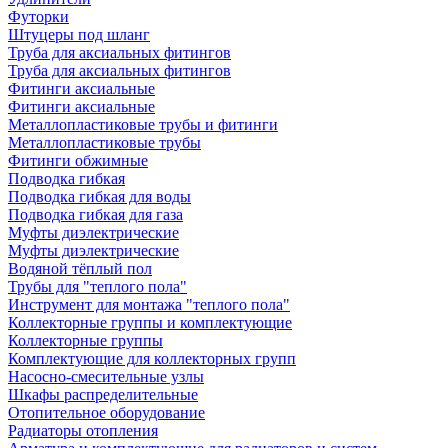
Футорки
Штуцеры под шланг
Труба для аксиальных фитингов
Труба для аксиальных фитингов
Фитинги аксиальные
Фитинги аксиальные
Металлопластиковые трубы и фитинги
Металлопластиковые трубы
Фитинги обжимные
Подводка гибкая
Подводка гибкая для воды
Подводка гибкая для газа
Муфты диэлектрические
Муфты диэлектрические
Водяной тёплый пол
Трубы для "теплого пола"
Инструмент для монтажа "теплого пола"
Коллекторные группы и комплектующие
Коллекторные группы
Комплектующие для коллекторных групп
Насосно-смесительные узлы
Шкафы распределительные
Отопительное оборудование
Радиаторы отопления