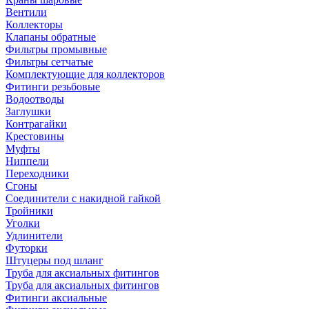
Вентили
Коллекторы
Клапаны обратные
Фильтры промывные
Фильтры сетчатые
Комплектующие для коллекторов
Фитинги резьбовые
Водоотводы
Заглушки
Контрагайки
Крестовины
Муфты
Ниппели
Переходники
Сгоны
Соединители с накидной гайкой
Тройники
Уголки
Удлинители
Футорки
Штуцеры под шланг
Труба для аксиальных фитингов
Труба для аксиальных фитингов
Фитинги аксиальные