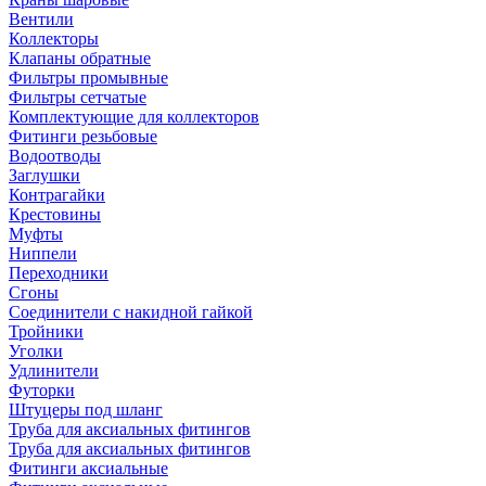
Вентили
Коллекторы
Клапаны обратные
Фильтры промывные
Фильтры сетчатые
Комплектующие для коллекторов
Фитинги резьбовые
Водоотводы
Заглушки
Контрагайки
Крестовины
Муфты
Ниппели
Переходники
Сгоны
Соединители с накидной гайкой
Тройники
Уголки
Удлинители
Футорки
Штуцеры под шланг
Труба для аксиальных фитингов
Труба для аксиальных фитингов
Фитинги аксиальные