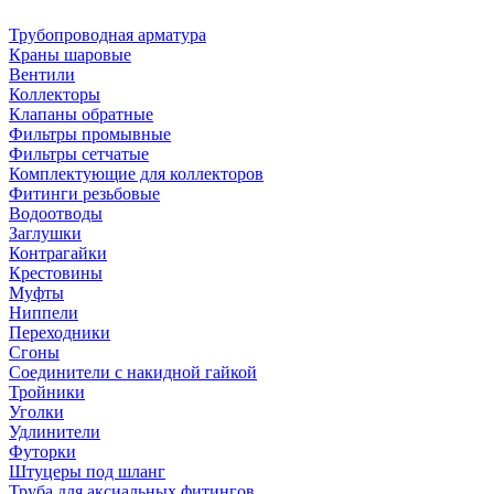
Трубопроводная арматура
Краны шаровые
Вентили
Коллекторы
Клапаны обратные
Фильтры промывные
Фильтры сетчатые
Комплектующие для коллекторов
Фитинги резьбовые
Водоотводы
Заглушки
Контрагайки
Крестовины
Муфты
Ниппели
Переходники
Сгоны
Соединители с накидной гайкой
Тройники
Уголки
Удлинители
Футорки
Штуцеры под шланг
Труба для аксиальных фитингов