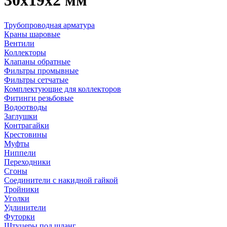
30х19х2 мм
Трубопроводная арматура
Краны шаровые
Вентили
Коллекторы
Клапаны обратные
Фильтры промывные
Фильтры сетчатые
Комплектующие для коллекторов
Фитинги резьбовые
Водоотводы
Заглушки
Контрагайки
Крестовины
Муфты
Ниппели
Переходники
Сгоны
Соединители с накидной гайкой
Тройники
Уголки
Удлинители
Футорки
Штуцеры под шланг