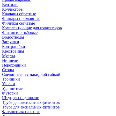
Вентили
Коллекторы
Клапаны обратные
Фильтры промывные
Фильтры сетчатые
Комплектующие для коллекторов
Фитинги резьбовые
Водоотводы
Заглушки
Контрагайки
Крестовины
Муфты
Ниппели
Переходники
Сгоны
Соединители с накидной гайкой
Тройники
Уголки
Удлинители
Футорки
Штуцеры под шланг
Труба для аксиальных фитингов
Труба для аксиальных фитингов
Фитинги аксиальные