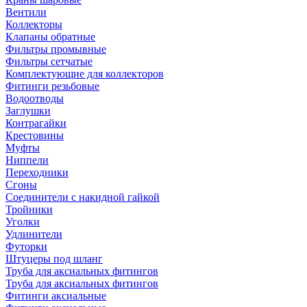
Вентили
Коллекторы
Клапаны обратные
Фильтры промывные
Фильтры сетчатые
Комплектующие для коллекторов
Фитинги резьбовые
Водоотводы
Заглушки
Контрагайки
Крестовины
Муфты
Ниппели
Переходники
Сгоны
Соединители с накидной гайкой
Тройники
Уголки
Удлинители
Футорки
Штуцеры под шланг
Труба для аксиальных фитингов
Труба для аксиальных фитингов
Фитинги аксиальные