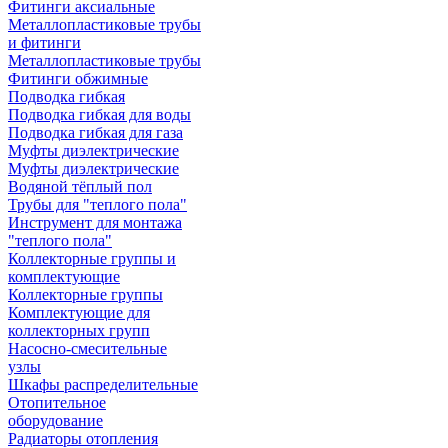
Фитинги аксиальные
Металлопластиковые трубы
и фитинги
Металлопластиковые трубы
Фитинги обжимные
Подводка гибкая
Подводка гибкая для воды
Подводка гибкая для газа
Муфты диэлектрические
Муфты диэлектрические
Водяной тёплый пол
Трубы для "теплого пола"
Инструмент для монтажа
"теплого пола"
Коллекторные группы и
комплектующие
Коллекторные группы
Комплектующие для
коллекторных групп
Насосно-смесительные
узлы
Шкафы распределительные
Отопительное
оборудование
Радиаторы отопления