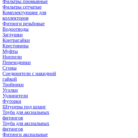
Фильтры промывные
Фильтры сетчатые
Комплектующие для
коллекторов
Фитинги резьбовые
Водоотводы
Заглушки
Контрагайки
Крестовины
Муфты
Ниппели
Переходники
Сгоны
Соединители с накидной
гайкой
Тройники
Уголки
Удлинители
Футорки
Штуцеры под шланг
Труба для аксиальных
фитингов
Труба для аксиальных
фитингов
Фитинги аксиальные