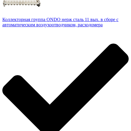
Коллекторная группа ONDO нерж сталь 11 вых. в сборе с
автоматическим воздухоотводчиком, расходомера