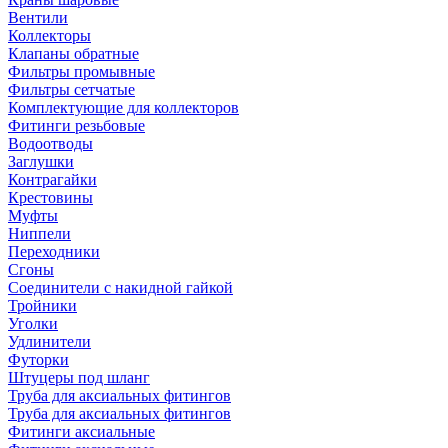
Вентили
Коллекторы
Клапаны обратные
Фильтры промывные
Фильтры сетчатые
Комплектующие для коллекторов
Фитинги резьбовые
Водоотводы
Заглушки
Контрагайки
Крестовины
Муфты
Ниппели
Переходники
Сгоны
Соединители с накидной гайкой
Тройники
Уголки
Удлинители
Футорки
Штуцеры под шланг
Труба для аксиальных фитингов
Труба для аксиальных фитингов
Фитинги аксиальные