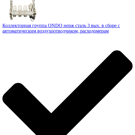
Коллекторная группа ONDO нерж сталь 3 вых. в сборе с
автоматическим воздухоотводчиком, расходомерам