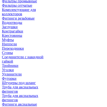
Фильтры промывные
Фильтры сетчатые
Комплектующие для
коллекторов
Фитинги резьбовые
Водоотводы
Заглушки
Контрагайки
Крестовины
Муфты
Ниппели
Переходники
Сгоны
Соединители с накидной
гайкой
Тройники
Уголки
Удлинители
Футорки
Штуцеры под шланг
Труба для аксиальных
фитингов
Труба для аксиальных
фитингов
Фитинги аксиальные