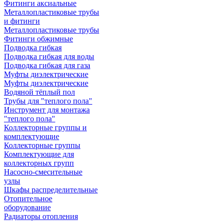
Фитинги аксиальные
Металлопластиковые трубы
и фитинги
Металлопластиковые трубы
Фитинги обжимные
Подводка гибкая
Подводка гибкая для воды
Подводка гибкая для газа
Муфты диэлектрические
Муфты диэлектрические
Водяной тёплый пол
Трубы для "теплого пола"
Инструмент для монтажа
"теплого пола"
Коллекторные группы и
комплектующие
Коллекторные группы
Комплектующие для
коллекторных групп
Насосно-смесительные
узлы
Шкафы распределительные
Отопительное
оборудование
Радиаторы отопления