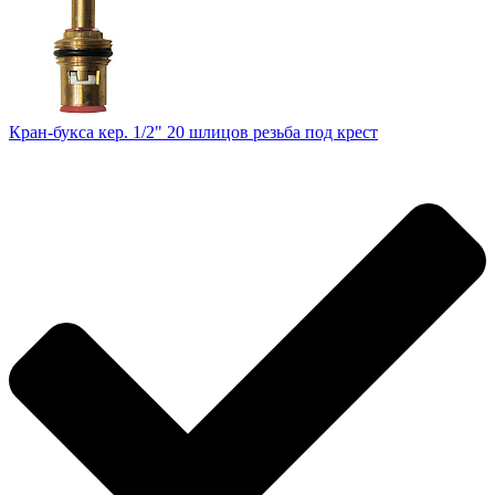
Кран-букса кер. 1/2" 20 шлицов резьба под крест