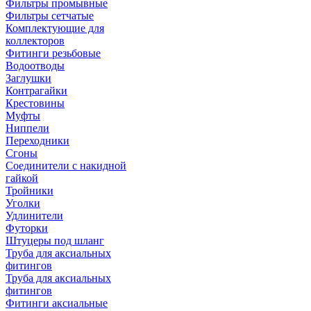
Фильтры промывные
Фильтры сетчатые
Комплектующие для
коллекторов
Фитинги резьбовые
Водоотводы
Заглушки
Контрагайки
Крестовины
Муфты
Ниппели
Переходники
Сгоны
Соединители с накидной
гайкой
Тройники
Уголки
Удлинители
Футорки
Штуцеры под шланг
Труба для аксиальных
фитингов
Труба для аксиальных
фитингов
Фитинги аксиальные