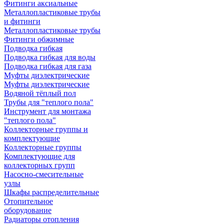
Фитинги аксиальные
Металлопластиковые трубы
и фитинги
Металлопластиковые трубы
Фитинги обжимные
Подводка гибкая
Подводка гибкая для воды
Подводка гибкая для газа
Муфты диэлектрические
Муфты диэлектрические
Водяной тёплый пол
Трубы для "теплого пола"
Инструмент для монтажа
"теплого пола"
Коллекторные группы и
комплектующие
Коллекторные группы
Комплектующие для
коллекторных групп
Насосно-смесительные
узлы
Шкафы распределительные
Отопительное
оборудование
Радиаторы отопления