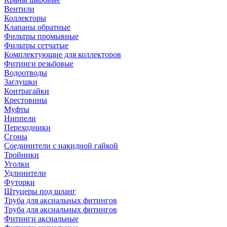
Вентили
Коллекторы
Клапаны обратные
Фильтры промывные
Фильтры сетчатые
Комплектующие для коллекторов
Фитинги резьбовые
Водоотводы
Заглушки
Контрагайки
Крестовины
Муфты
Ниппели
Переходники
Сгоны
Соединители с накидной гайкой
Тройники
Уголки
Удлинители
Футорки
Штуцеры под шланг
Труба для аксиальных фитингов
Труба для аксиальных фитингов
Фитинги аксиальные