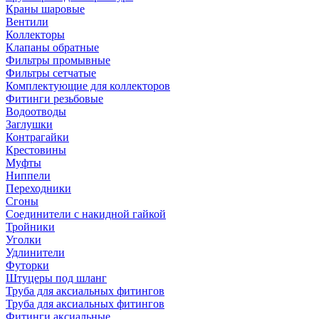
Краны шаровые
Вентили
Коллекторы
Клапаны обратные
Фильтры промывные
Фильтры сетчатые
Комплектующие для коллекторов
Фитинги резьбовые
Водоотводы
Заглушки
Контрагайки
Крестовины
Муфты
Ниппели
Переходники
Сгоны
Соединители с накидной гайкой
Тройники
Уголки
Удлинители
Футорки
Штуцеры под шланг
Труба для аксиальных фитингов
Труба для аксиальных фитингов
Фитинги аксиальные