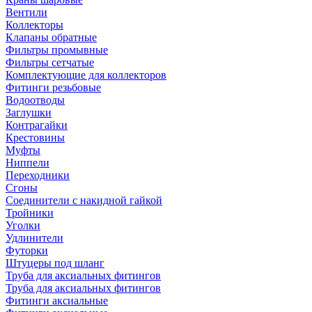
Вентили
Коллекторы
Клапаны обратные
Фильтры промывные
Фильтры сетчатые
Комплектующие для коллекторов
Фитинги резьбовые
Водоотводы
Заглушки
Контрагайки
Крестовины
Муфты
Ниппели
Переходники
Сгоны
Соединители с накидной гайкой
Тройники
Уголки
Удлинители
Футорки
Штуцеры под шланг
Труба для аксиальных фитингов
Труба для аксиальных фитингов
Фитинги аксиальные