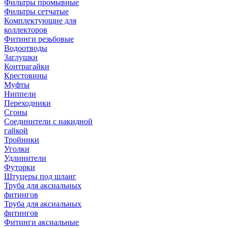
Фильтры промывные
Фильтры сетчатые
Комплектующие для
коллекторов
Фитинги резьбовые
Водоотводы
Заглушки
Контрагайки
Крестовины
Муфты
Ниппели
Переходники
Сгоны
Соединители с накидной
гайкой
Тройники
Уголки
Удлинители
Футорки
Штуцеры под шланг
Труба для аксиальных
фитингов
Труба для аксиальных
фитингов
Фитинги аксиальные