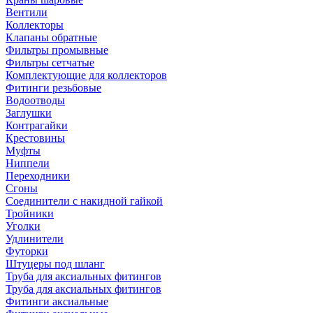
Вентили
Коллекторы
Клапаны обратные
Фильтры промывные
Фильтры сетчатые
Комплектующие для коллекторов
Фитинги резьбовые
Водоотводы
Заглушки
Контрагайки
Крестовины
Муфты
Ниппели
Переходники
Сгоны
Соединители с накидной гайкой
Тройники
Уголки
Удлинители
Футорки
Штуцеры под шланг
Труба для аксиальных фитингов
Труба для аксиальных фитингов
Фитинги аксиальные