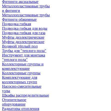
Фитинги аксиальные
Металлопластиковые трубы
и фитинги
Металлопластиковые трубы
Фитинги обжимные
Подводка гибкая
Подводка гибкая для воды
Подводка гибкая для газа
Муфты диэлектрические
Муфты диэлектрические
Водяной тёплый пол
Трубы для "теплого пола"
Инструмент для монтажа
"теплого пола"
Коллекторные группы и
комплектующие
Коллекторные группы
Комплектующие для
коллекторных групп
Насосно-смесительные
узлы
Шкафы распределительные
Отопительное
оборудование
Радиаторы отопления