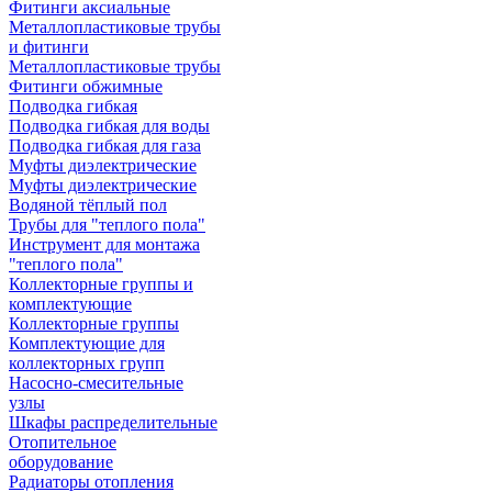
Фитинги аксиальные
Металлопластиковые трубы
и фитинги
Металлопластиковые трубы
Фитинги обжимные
Подводка гибкая
Подводка гибкая для воды
Подводка гибкая для газа
Муфты диэлектрические
Муфты диэлектрические
Водяной тёплый пол
Трубы для "теплого пола"
Инструмент для монтажа
"теплого пола"
Коллекторные группы и
комплектующие
Коллекторные группы
Комплектующие для
коллекторных групп
Насосно-смесительные
узлы
Шкафы распределительные
Отопительное
оборудование
Радиаторы отопления