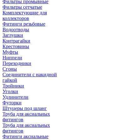
Фильтры промывные
Фильтры сетчатые
Комплектующие для
коллекторов
Фитинги резьбовые
Водоотводы
Заглушки
Контрагайки
Крестовины
Муфты
Ниппели
Переходники
Сгоны
Соединители с накидной
гайкой
Тройники
Уголки
Удлинители
Футорки
Штуцеры под шланг
Труба для аксиальных
фитингов
Труба для аксиальных
фитингов
Фитинги аксиальные