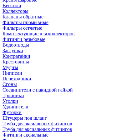
Вентили
Коллекторы
Клапаны обратные
Фильтры промывные
Фильтры сетчатые
Комплектующие для коллекторов
Фитинги резьбовые
Водоотводы
Заглушки
Контрагайки
Крестовины
Муфты
Ниппели
Переходники
Сгоны
Соединители с накидной гайкой
Тройники
Уголки
Удлинители
Футорки
Штуцеры под шланг
Труба для аксиальных фитингов
Труба для аксиальных фитингов
Фитинги аксиальные