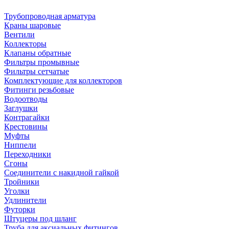
Трубопроводная арматура
Краны шаровые
Вентили
Коллекторы
Клапаны обратные
Фильтры промывные
Фильтры сетчатые
Комплектующие для коллекторов
Фитинги резьбовые
Водоотводы
Заглушки
Контрагайки
Крестовины
Муфты
Ниппели
Переходники
Сгоны
Соединители с накидной гайкой
Тройники
Уголки
Удлинители
Футорки
Штуцеры под шланг
Труба для аксиальных фитингов