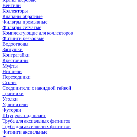
Вентили
Коллекторы
Клапаны обратные
Фильтры промывные
Фильтры сетчатые
Комплектующие для коллекторов
Фитинги резьбовые
Водоотводы
Заглушки
Контрагайки
Крестовины
Муфты
Ниппели
Переходники
Сгоны
Соединители с накидной гайкой
Тройники
Уголки
Удлинители
Футорки
Штуцеры под шланг
Труба для аксиальных фитингов
Труба для аксиальных фитингов
Фитинги аксиальные