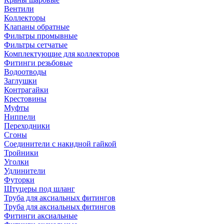
Вентили
Коллекторы
Клапаны обратные
Фильтры промывные
Фильтры сетчатые
Комплектующие для коллекторов
Фитинги резьбовые
Водоотводы
Заглушки
Контрагайки
Крестовины
Муфты
Ниппели
Переходники
Сгоны
Соединители с накидной гайкой
Тройники
Уголки
Удлинители
Футорки
Штуцеры под шланг
Труба для аксиальных фитингов
Труба для аксиальных фитингов
Фитинги аксиальные