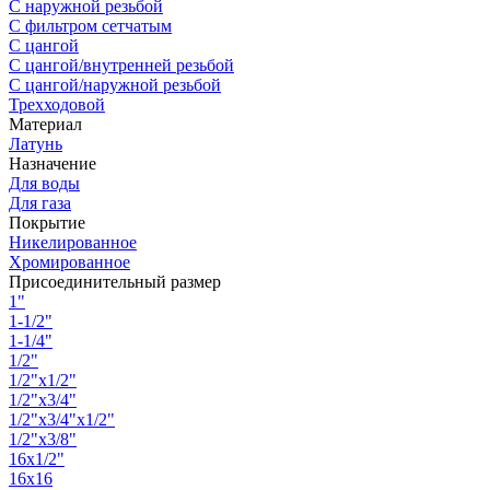
С наружной резьбой
С фильтром сетчатым
С цангой
С цангой/внутренней резьбой
С цангой/наружной резьбой
Трехходовой
Материал
Латунь
Назначение
Для воды
Для газа
Покрытие
Никелированное
Хромированное
Присоединительный размер
1"
1-1/2"
1-1/4"
1/2"
1/2"х1/2"
1/2"х3/4"
1/2"х3/4"х1/2"
1/2"х3/8"
16х1/2"
16х16