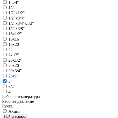
1-1/4"
1/2"
1/2"х1/2"
1/2"х3/4"
1/2"х3/4"х1/2"
1/2"х3/8"
16х1/2"
16х16
16х20
2"
2-1/2"
20х1/2"
20х20
20х3/4"
26х1"
3"
3/4"
4"
Рабочая температура
Рабочее давление
Ручка
Акция