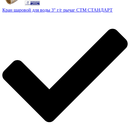
Кран шаровой для воды 3" г/г рычаг СTM СТАНДАРТ