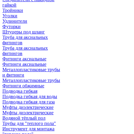
гайкой
Тройники
Уголки
Удлинители
Футорки
Штуцеры под шланг
Труба для аксиальных
фитингов
Труба для аксиальных
фитингов
Фитинги аксиальные
Фитинги аксиальные
Металлопластиковые трубы
и фитинги
Металлопластиковые трубы
Фитинги обжимные
Подводка гибкая
Подводка гибкая для воды
Подводка гибкая для газа
Муфты диэлектрические
Муфты диэлектрические
Водяной тёплый пол
Трубы для "теплого пола"
Инструмент для монтажа